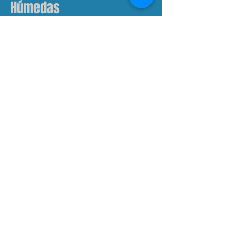
Húmedas
PBX: (1)
4 72 92 63
Celular:
312 623 44 84
E-Mail:
info@grupobitingo.com.co
Carrera 72A # 7F - 47 Piso 2
Bogotá D.C., Colombia